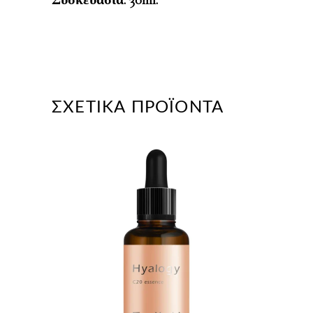
Συσκευασία:
30ml.
ΣΧΕΤΙΚΆ ΠΡΟΪΌΝΤΑ