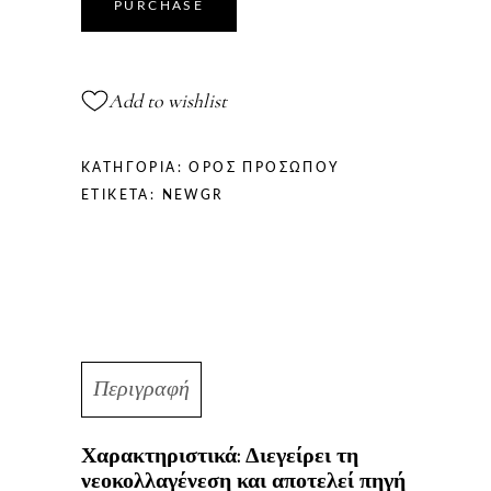
quantity
PURCHASE
Add to wishlist
ΚΑΤΗΓΟΡΊΑ:
ΟΡΟΣ ΠΡΟΣΩΠΟΥ
ΕΤΙΚΈΤΑ:
NEWGR
Περιγραφή
Χαρακτηριστικά: Διεγείρει τη
νεοκολλαγένεση και αποτελεί πηγή